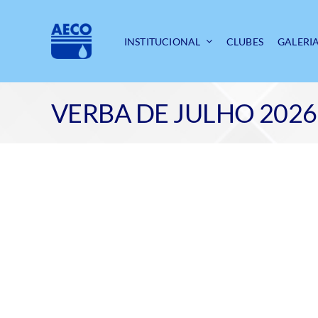
Ir
para
o
INSTITUCIONAL
CLUBES
GALERI
conteúdo
VERBA DE JULHO 2026
View
Larger
Image