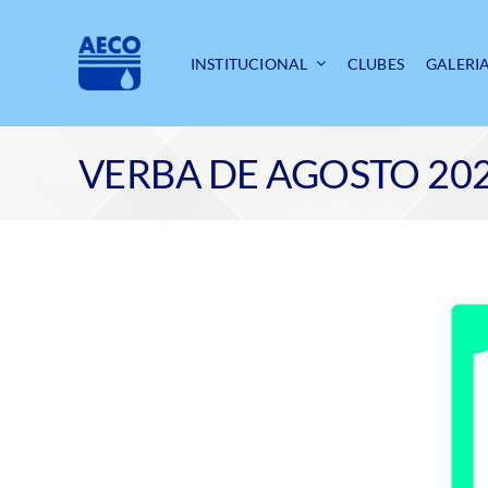
Ir
para
o
INSTITUCIONAL
CLUBES
GALERI
conteúdo
VERBA DE AGOSTO 20
View
Larger
Image