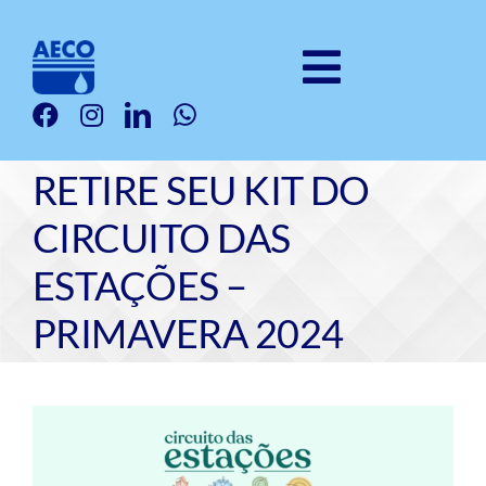
Ir
para
o
Toggle
conteúdo
Institucional
Navigatio
Clubes
RETIRE SEU KIT DO
Galeria
CIRCUITO DAS
Serviços
ESTAÇÕES –
Produtos
PRIMAVERA 2024
Notícias
Fale Com a Gente
View
Seja Um Associado
Larger
Image