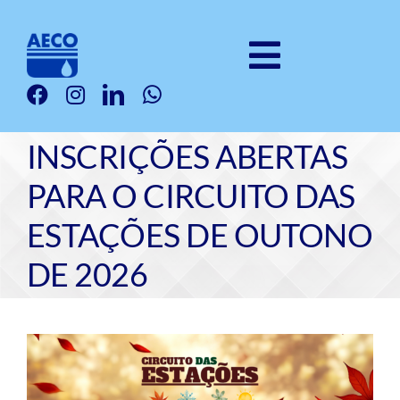
Ir
para
o
Toggle
conteúdo
Institucional
Navigatio
Clubes
INSCRIÇÕES ABERTAS
Galeria
PARA O CIRCUITO DAS
Serviços
ESTAÇÕES DE OUTONO
Produtos
DE 2026
Notícias
Fale Com a Gente
View
Seja Um Associado
Larger
Image