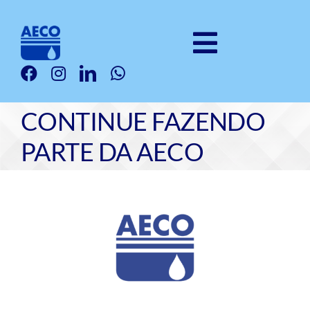
Ir
para
o
Toggle
conteúdo
Institucional
Navigatio
Clubes
CONTINUE FAZENDO
Galeria
PARTE DA AECO
Serviços
Produtos
View
Notícias
Larger
Image
Fale Com a Gente
Seja Um Associado