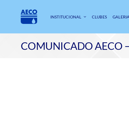
Ir
para
o
INSTITUCIONAL
CLUBES
GALERI
conteúdo
COMUNICADO AECO –
View
Larger
Image